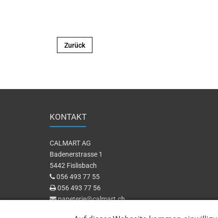
Zurück
KONTAKT
CALMART AG
Badenerstrasse 1
5442 Fislisbach
056 493 77 55
056 493 77 56
papeterie@calmart.ch