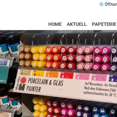
Öffnun
HOME
AKTUELL
PAPETERIE
ome
ktuell
apeterie
ienstleistungen
urse