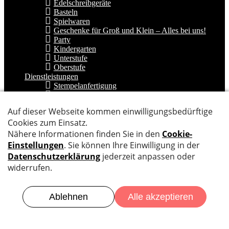
Edelschreibgeräte
Basteln
Spielwaren
Geschenke für Groß und Klein – Alles bei uns!
Party
Kindergarten
Unterstufe
Oberstufe
Dienstleistungen
Stempelanfertigung
Ballonservice
Thek Beratung
Kopieren/Drucken
Binden
Chem. Reinigung
Laminieren
Bücher einfassen
Feuerwerk
Kurse
Über uns
Unternehmen
Team
Wir suchen…….
Feedback
Kontakt