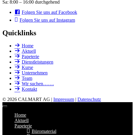
Sa: 8:00 – 16:00 durchgehend
Folgen Sie uns auf Facebook
Folgen Sie uns auf Instagram
Quicklinks
Home
Aktuell
Papeterie
Dienstleistungen
Kurse
Unternehmen
Team
Wir suchen…….
Kontakt
© 2026 CALMART AG |
Impressum
|
Datenschutz
Home
Aktuell
Papeterie
Büromaterial