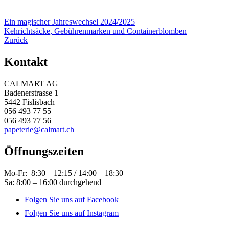
Beitragsnavigation
Ein magischer Jahreswechsel 2024/2025
Kehrichtsäcke, Gebührenmarken und Containerblomben
Zurück
Kontakt
CALMART AG
Badenerstrasse 1
5442 Fislisbach
056 493 77 55
056 493 77 56
papeterie@calmart.ch
Öffnungszeiten
Mo-Fr: 8:30 – 12:15 / 14:00 – 18:30
Sa: 8:00 – 16:00 durchgehend
Folgen Sie uns auf Facebook
Folgen Sie uns auf Instagram