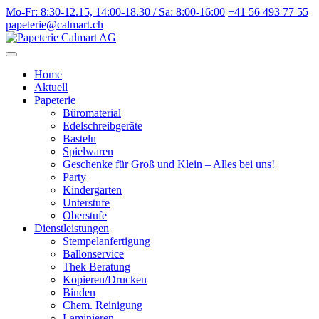
Weiter
Mo-Fr: 8:30-12.15, 14:00-18.30 / Sa: 8:00-16:00
+41 56 493 77 55
zum
papeterie@calmart.ch
Inhalt
Home
Aktuell
Papeterie
Büromaterial
Edelschreibgeräte
Basteln
Spielwaren
Geschenke für Groß und Klein – Alles bei uns!
Party
Kindergarten
Unterstufe
Oberstufe
Dienstleistungen
Stempelanfertigung
Ballonservice
Thek Beratung
Kopieren/Drucken
Binden
Chem. Reinigung
Laminieren