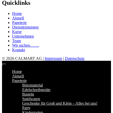
Quicklinks
Home
Aktuell
Papeterie
Dienstleistungen
Kurse
Unternehmen
Team
Wir suchen…….
Kontakt
© 2026 CALMART AG |
Impressum
|
Datenschutz
Home
Aktuell
Papeterie
Büromaterial
Edelschreibgeräte
Basteln
Spielwaren
Geschenke für Groß und Klein – Alles bei uns!
Party
Kindergarten