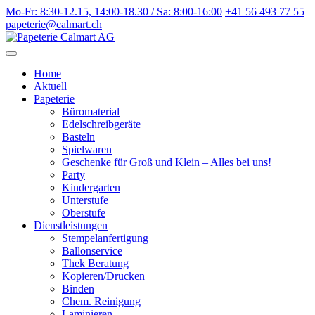
Weiter
Mo-Fr: 8:30-12.15, 14:00-18.30 / Sa: 8:00-16:00
+41 56 493 77 55
zum
papeterie@calmart.ch
Inhalt
Home
Aktuell
Papeterie
Büromaterial
Edelschreibgeräte
Basteln
Spielwaren
Geschenke für Groß und Klein – Alles bei uns!
Party
Kindergarten
Unterstufe
Oberstufe
Dienstleistungen
Stempelanfertigung
Ballonservice
Thek Beratung
Kopieren/Drucken
Binden
Chem. Reinigung
Laminieren