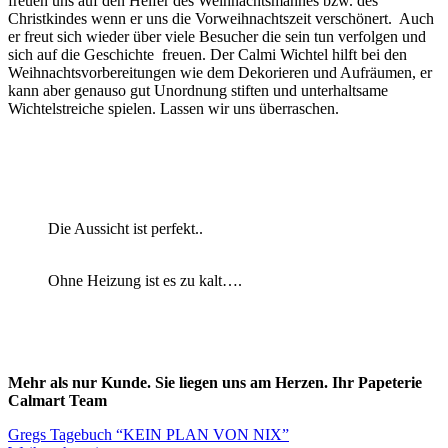
freuen uns auf den Helfer des Weihnachtsmannes bzw. des
Christkindes wenn er uns die Vorweihnachtszeit verschönert. Auch
er freut sich wieder über viele Besucher die sein tun verfolgen und
sich auf die Geschichte freuen. Der Calmi Wichtel hilft bei den
Weihnachtsvorbereitungen wie dem Dekorieren und Aufräumen, er
kann aber genauso gut Unordnung stiften und unterhaltsame
Wichtelstreiche spielen. Lassen wir uns überraschen.
Die Aussicht ist perfekt..
Ohne Heizung ist es zu kalt….
Mehr als nur Kunde. Sie liegen uns am Herzen. Ihr Papeterie
Calmart Team
Beitragsnavigation
Gregs Tagebuch “KEIN PLAN VON NIX”