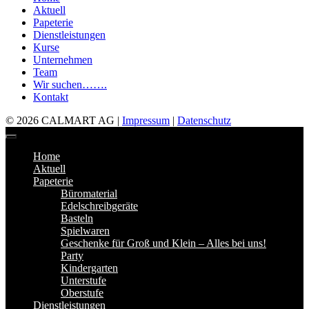
Aktuell
Papeterie
Dienstleistungen
Kurse
Unternehmen
Team
Wir suchen…….
Kontakt
© 2026 CALMART AG |
Impressum
|
Datenschutz
Home
Aktuell
Papeterie
Büromaterial
Edelschreibgeräte
Basteln
Spielwaren
Geschenke für Groß und Klein – Alles bei uns!
Party
Kindergarten
Unterstufe
Oberstufe
Dienstleistungen