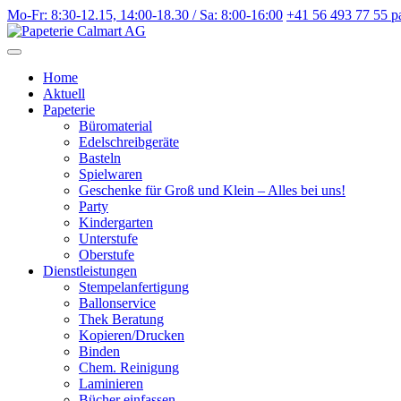
Weiter
Mo-Fr: 8:30-12.15, 14:00-18.30 / Sa: 8:00-16:00
+41 56 493 77 55
p
zum
Inhalt
Home
Aktuell
Papeterie
Büromaterial
Edelschreibgeräte
Basteln
Spielwaren
Geschenke für Groß und Klein – Alles bei uns!
Party
Kindergarten
Unterstufe
Oberstufe
Dienstleistungen
Stempelanfertigung
Ballonservice
Thek Beratung
Kopieren/Drucken
Binden
Chem. Reinigung
Laminieren
Bücher einfassen