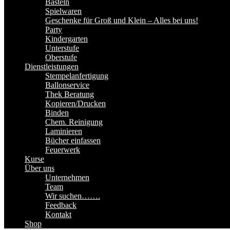
Basteln
Spielwaren
Geschenke für Groß und Klein – Alles bei uns!
Party
Kindergarten
Unterstufe
Oberstufe
Dienstleistungen
Stempelanfertigung
Ballonservice
Thek Beratung
Kopieren/Drucken
Binden
Chem. Reinigung
Laminieren
Bücher einfassen
Feuerwerk
Kurse
Über uns
Unternehmen
Team
Wir suchen…….
Feedback
Kontakt
Shop