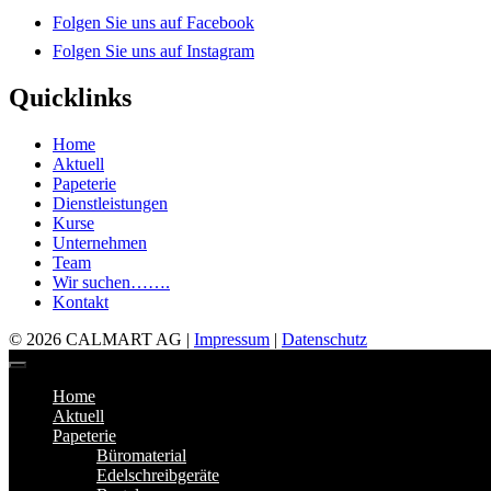
Folgen Sie uns auf Facebook
Folgen Sie uns auf Instagram
Quicklinks
Home
Aktuell
Papeterie
Dienstleistungen
Kurse
Unternehmen
Team
Wir suchen…….
Kontakt
© 2026 CALMART AG |
Impressum
|
Datenschutz
Home
Aktuell
Papeterie
Büromaterial
Edelschreibgeräte