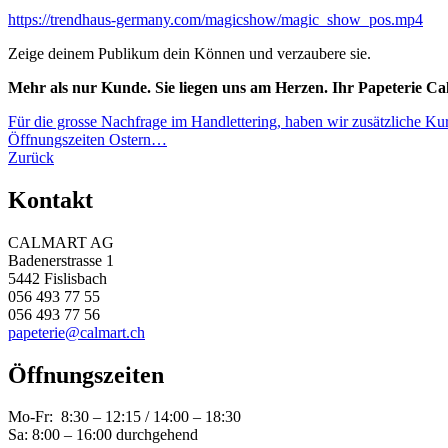
https://trendhaus-germany.com/magicshow/magic_show_pos.mp4
Zeige deinem Publikum dein Können und verzaubere sie.
Mehr als nur Kunde. Sie liegen uns am Herzen. Ihr Papeterie C
Beitragsnavigation
Für die grosse Nachfrage im Handlettering, haben wir zusätzliche 
Öffnungszeiten Ostern…
Zurück
Kontakt
CALMART AG
Badenerstrasse 1
5442 Fislisbach
056 493 77 55
056 493 77 56
papeterie@calmart.ch
Öffnungszeiten
Mo-Fr: 8:30 – 12:15 / 14:00 – 18:30
Sa: 8:00 – 16:00 durchgehend