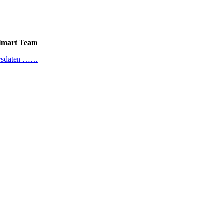
almart Team
Kursdaten ……