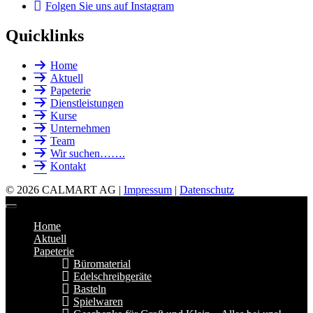
Folgen Sie uns auf Instagram
Quicklinks
Home
Aktuell
Papeterie
Dienstleistungen
Kurse
Unternehmen
Team
Wir suchen…….
Kontakt
© 2026 CALMART AG |
Impressum
|
Datenschutz
Home
Aktuell
Papeterie
Büromaterial
Edelschreibgeräte
Basteln
Spielwaren