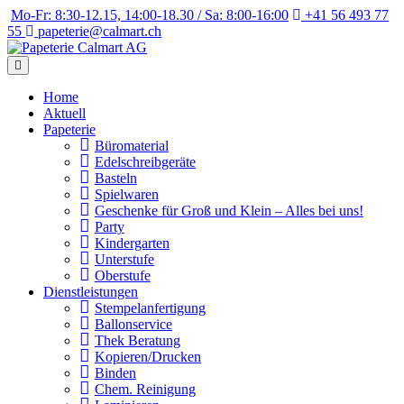
Weiter
Mo-Fr: 8:30-12.15, 14:00-18.30 / Sa: 8:00-16:00
+41 56 493 77
zum
55
papeterie@calmart.ch
Inhalt
Home
Aktuell
Papeterie
Büromaterial
Edelschreibgeräte
Basteln
Spielwaren
Geschenke für Groß und Klein – Alles bei uns!
Party
Kindergarten
Unterstufe
Oberstufe
Dienstleistungen
Stempelanfertigung
Ballonservice
Thek Beratung
Kopieren/Drucken
Binden
Chem. Reinigung