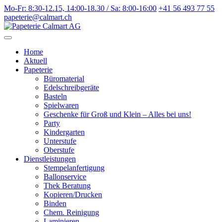
Weiter
Mo-Fr: 8:30-12.15, 14:00-18.30 / Sa: 8:00-16:00
+41 56 493 77 55
zum
papeterie@calmart.ch
Inhalt
Home
Aktuell
Papeterie
Büromaterial
Edelschreibgeräte
Basteln
Spielwaren
Geschenke für Groß und Klein – Alles bei uns!
Party
Kindergarten
Unterstufe
Oberstufe
Dienstleistungen
Stempelanfertigung
Ballonservice
Thek Beratung
Kopieren/Drucken
Binden
Chem. Reinigung
Laminieren