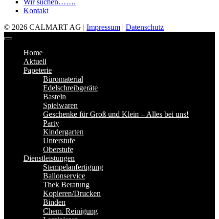
Wir suchen…….
Kontakt
© 2026 CALMART AG |
Impressum
|
Datenschutz
Home
Aktuell
Papeterie
Büromaterial
Edelschreibgeräte
Basteln
Spielwaren
Geschenke für Groß und Klein – Alles bei uns!
Party
Kindergarten
Unterstufe
Oberstufe
Dienstleistungen
Stempelanfertigung
Ballonservice
Thek Beratung
Kopieren/Drucken
Binden
Chem. Reinigung