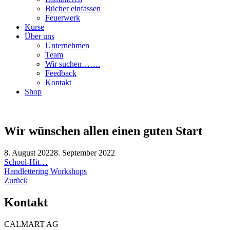
Bücher einfassen
Feuerwerk
Kurse
Über uns
Unternehmen
Team
Wir suchen…….
Feedback
Kontakt
Shop
Wir wünschen allen einen guten Start
8. August 2022
8. September 2022
Beitragsnavigation
School-Hit…
Handlettering Workshops
Zurück
Kontakt
CALMART AG