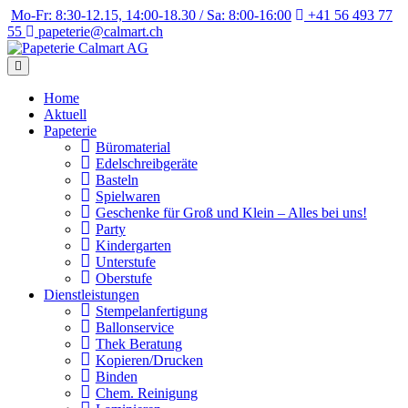
Weiter
Mo-Fr: 8:30-12.15, 14:00-18.30 / Sa: 8:00-16:00
+41 56 493 77
zum
55
papeterie@calmart.ch
Inhalt
Home
Aktuell
Papeterie
Büromaterial
Edelschreibgeräte
Basteln
Spielwaren
Geschenke für Groß und Klein – Alles bei uns!
Party
Kindergarten
Unterstufe
Oberstufe
Dienstleistungen
Stempelanfertigung
Ballonservice
Thek Beratung
Kopieren/Drucken
Binden
Chem. Reinigung