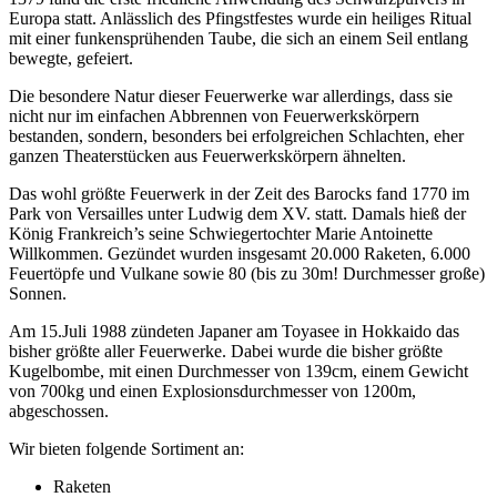
Europa statt. Anlässlich des Pfingstfestes wurde ein heiliges Ritual
mit einer funkensprühenden Taube, die sich an einem Seil entlang
bewegte, gefeiert.
Die besondere Natur dieser Feuerwerke war allerdings, dass sie
nicht nur im einfachen Abbrennen von Feuerwerkskörpern
bestanden, sondern, besonders bei erfolgreichen Schlachten, eher
ganzen Theaterstücken aus Feuerwerkskörpern ähnelten.
Das wohl größte Feuerwerk in der Zeit des Barocks fand 1770 im
Park von Versailles unter Ludwig dem XV. statt. Damals hieß der
König Frankreich’s seine Schwiegertochter Marie Antoinette
Willkommen. Gezündet wurden insgesamt 20.000 Raketen, 6.000
Feuertöpfe und Vulkane sowie 80 (bis zu 30m! Durchmesser große)
Sonnen.
Am 15.Juli 1988 zündeten Japaner am Toyasee in Hokkaido das
bisher größte aller Feuerwerke. Dabei wurde die bisher größte
Kugelbombe, mit einen Durchmesser von 139cm, einem Gewicht
von 700kg und einen Explosionsdurchmesser von 1200m,
abgeschossen.
Wir bieten folgende Sortiment an:
Raketen