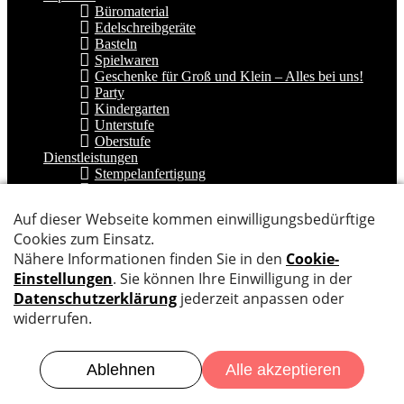
Büromaterial
Edelschreibgeräte
Basteln
Spielwaren
Geschenke für Groß und Klein – Alles bei uns!
Party
Kindergarten
Unterstufe
Oberstufe
Dienstleistungen
Stempelanfertigung
Ballonservice
Thek Beratung
Kopieren/Drucken
Binden
Chem. Reinigung
Laminieren
Bücher einfassen
Feuerwerk
Kurse
Über uns
Unternehmen
Team
Wir suchen…….
Feedback