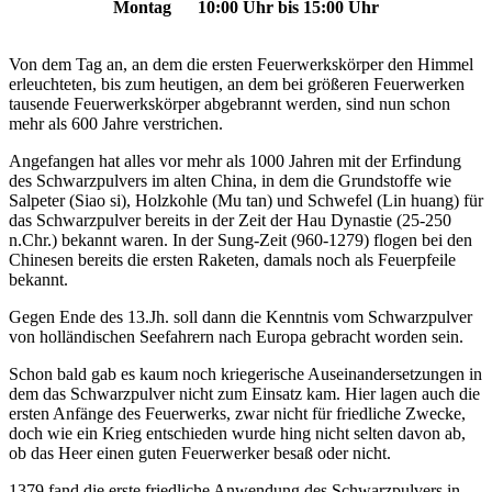
Montag 10:00 Uhr bis 15:00 Uhr
Von dem Tag an, an dem die ersten Feuerwerkskörper den Himmel
erleuchteten, bis zum heutigen, an dem bei größeren Feuerwerken
tausende Feuerwerkskörper abgebrannt werden, sind nun schon
mehr als 600 Jahre verstrichen.
Angefangen hat alles vor mehr als 1000 Jahren mit der Erfindung
des Schwarzpulvers im alten China, in dem die Grundstoffe wie
Salpeter (Siao si), Holzkohle (Mu tan) und Schwefel (Lin huang) für
das Schwarzpulver bereits in der Zeit der Hau Dynastie (25-250
n.Chr.) bekannt waren. In der Sung-Zeit (960-1279) flogen bei den
Chinesen bereits die ersten Raketen, damals noch als Feuerpfeile
bekannt.
Gegen Ende des 13.Jh. soll dann die Kenntnis vom Schwarzpulver
von holländischen Seefahrern nach Europa gebracht worden sein.
Schon bald gab es kaum noch kriegerische Auseinandersetzungen in
dem das Schwarzpulver nicht zum Einsatz kam. Hier lagen auch die
ersten Anfänge des Feuerwerks, zwar nicht für friedliche Zwecke,
doch wie ein Krieg entschieden wurde hing nicht selten davon ab,
ob das Heer einen guten Feuerwerker besaß oder nicht.
1379 fand die erste friedliche Anwendung des Schwarzpulvers in